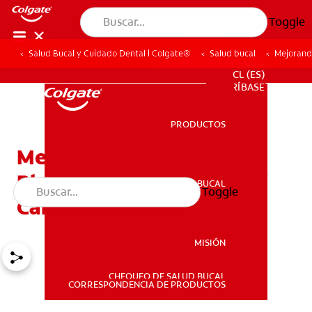
Toggle
Salud Bucal y Cuidado Dental | Colgate®
Salud bucal
Mejorando
PARA PROFESIONALES
CL (ES)
SUSCRÍBASE
PRODUCTOS
PRODUCTOS
Mejorando Mi Sonrisa.
Blanqueamiento Dental Y
SALUD BUCAL
Toggle
SALUD BUCAL
Carillas
MISIÓN
CHEQUEO DE SALUD BUCAL
MISIÓN
CORRESPONDENCIA DE PRODUCTOS