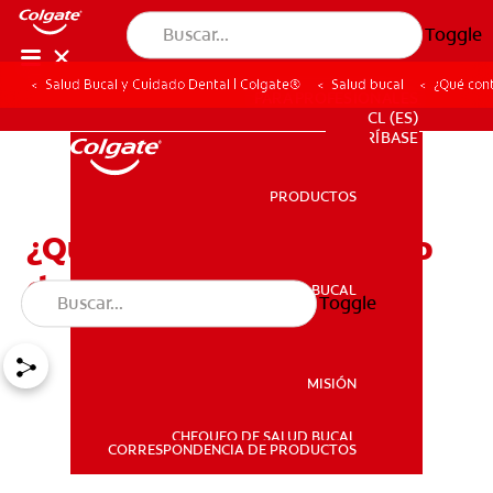
Toggle
Salud Bucal y Cuidado Dental | Colgate®
Salud bucal
¿Qué cont
PARA PROFESIONALES
CL (ES)
SUSCRÍBASE
PRODUCTOS
PRODUCTOS
¿Qué contiene el adhesivo
dental para coronas?
SALUD BUCAL
Toggle
SALUD BUCAL
MISIÓN
CHEQUEO DE SALUD BUCAL
MISIÓN
CORRESPONDENCIA DE PRODUCTOS