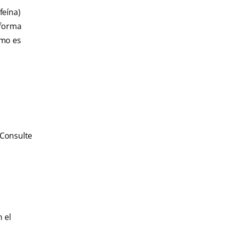
feína)
 forma
smo es
 Consulte
 el