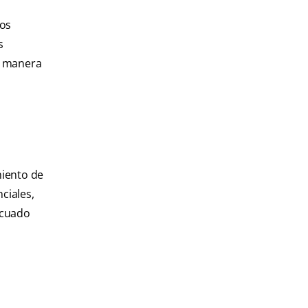
nos
s
la manera
miento de
ciales,
ecuado