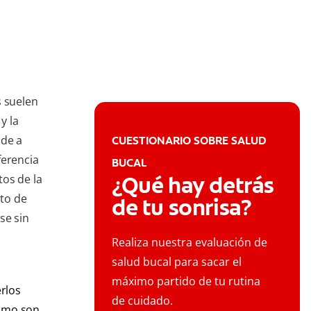
s suelen
y la
nde a
CUESTIONARIO SOBRE SALUD
ferencia
BUCAL
¿Qué hay detrás
os de la
to de
de tu sonrisa?
se sin
Realiza nuestra evaluación de
salud bucal para sacar el
máximo partido de tu rutina
rlos
de cuidado.
ismo son