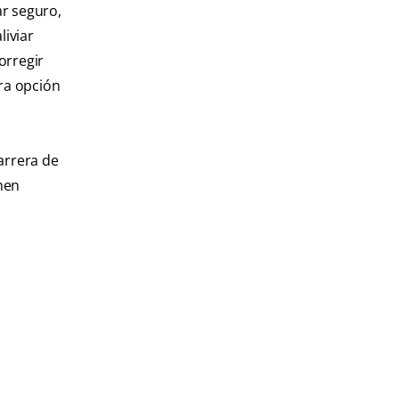
ar seguro,
liviar
orregir
tra opción
arrera de
hen