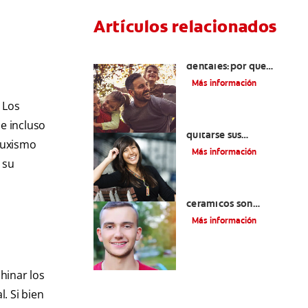
Artículos relacionados
Retenedores
dentales:por qué
usarlos y cómo
Más información
conservarlos
 Los
Cuatro motivos para
 e incluso
quitarse sus
ruxismo
retenedores fijos
Más información
 su
¿Los brackets
cerámicos son
adecuados para usted?
Más información
hinar los
. Si bien