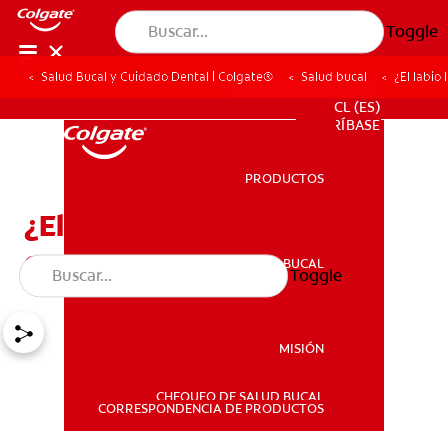
Toggle
Salud Bucal y Cuidado Dental | Colgate®
Salud bucal
¿El labio
PARA PROFESIONALES
CL (ES)
SUSCRÍBASE
PRODUCTOS
PRODUCTOS
¿El labio leporino
esgenético?
SALUD BUCAL
Toggle
SALUD BUCAL
MISIÓN
CHEQUEO DE SALUD BUCAL
MISIÓN
CORRESPONDENCIA DE PRODUCTOS