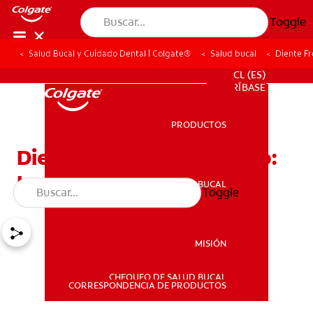
Toggle
Salud Bucal y Cuidado Dental | Colgate®
Salud bucal
Diente Fr
PARA PROFESIONALES
CL (ES)
SUSCRÍBASE
PRODUCTOS
PRODUCTOS
Diente Frontal Fracturado:
Lo Que Puede Hacer
SALUD BUCAL
Toggle
SALUD BUCAL
MISIÓN
CHEQUEO DE SALUD BUCAL
MISIÓN
CORRESPONDENCIA DE PRODUCTOS