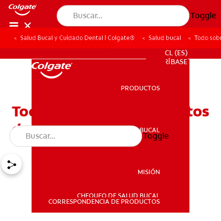
Toggle
Salud Bucal y Cuidado Dental | Colgate®
Salud bucal
Todo sobr
PARA PROFESIONALES
CL (ES)
SUSCRÍBASE
PRODUCTOS
PRODUCTOS
Todo sobre los tratamientos
dentales con láser
SALUD BUCAL
Toggle
SALUD BUCAL
MISIÓN
CHEQUEO DE SALUD BUCAL
MISIÓN
CORRESPONDENCIA DE PRODUCTOS