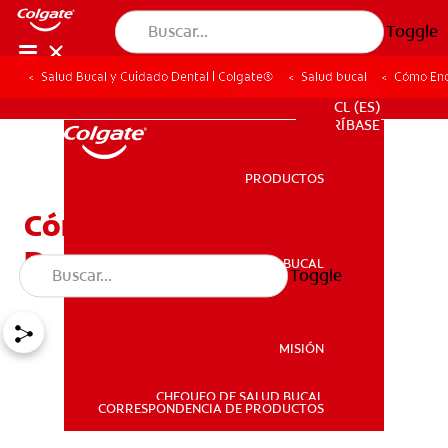
Toggle
Salud Bucal y Cuidado Dental | Colgate®
Salud bucal
Cómo Enc
PARA PROFESIONALES
CL (ES)
SUSCRÍBASE
PRODUCTOS
PRODUCTOS
Cómo Encontrar Un
Dentista En Su Zona
SALUD BUCAL
Toggle
SALUD BUCAL
MISIÓN
CHEQUEO DE SALUD BUCAL
MISIÓN
CORRESPONDENCIA DE PRODUCTOS