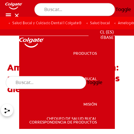
Toggle
Salud Bucal y Cuidado Dental | Colgate®
Salud bucal
Amelogéne
PARA PROFESIONALES
CL (ES)
SUSCRÍBASE
PRODUCTOS
PRODUCTOS
Amelogénesis imperfecta:
ausencia de esmalte en los
SALUD BUCAL
Toggle
SALUD BUCAL
dientes
MISIÓN
CHEQUEO DE SALUD BUCAL
MISIÓN
CORRESPONDENCIA DE PRODUCTOS