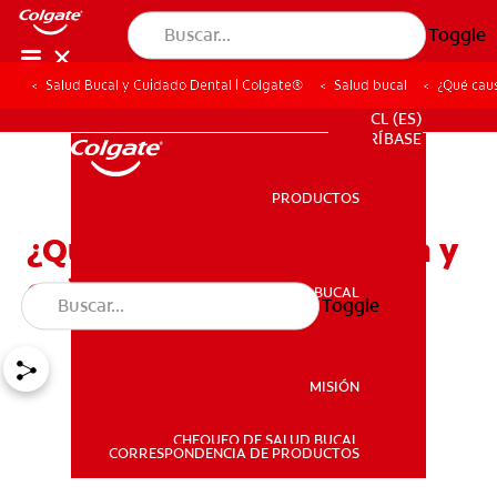
Toggle
Salud Bucal y Cuidado Dental | Colgate®
Salud bucal
¿Qué caus
PARA PROFESIONALES
CL (ES)
SUSCRÍBASE
PRODUCTOS
PRODUCTOS
¿Qué causa la úvula bífida y
cuál es el tratamiento?
SALUD BUCAL
Toggle
SALUD BUCAL
MISIÓN
CHEQUEO DE SALUD BUCAL
MISIÓN
CORRESPONDENCIA DE PRODUCTOS