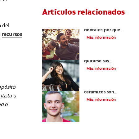
Artículos relacionados
Retenedores
 del
dentales:por qué
s
recursos
usarlos y cómo
Más información
conservarlos
Cuatro motivos para
quitarse sus
retenedores fijos
Más información
¿Los brackets
opósito
cerámicos son
ntista u
adecuados para usted?
Más información
ad o