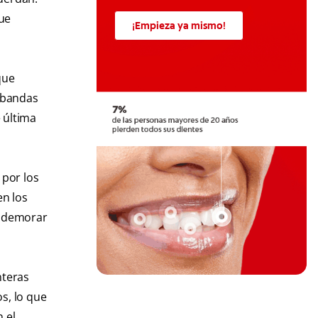
que
¡Empieza ya mismo!
que
y bandas
e última
 por los
en los
n demorar
nteras
s, lo que
n el