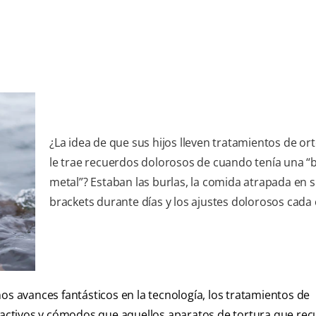
¿La idea de que sus hijos lleven tratamientos de or
le trae recuerdos dolorosos de cuando tenía una “
metal”? Estaban las burlas, la comida atrapada en 
brackets durante días y los ajustes dolorosos cada c
os avances fantásticos en la tecnología, los tratamientos de
tractivos y cómodos que aquellos aparatos de tortura que re