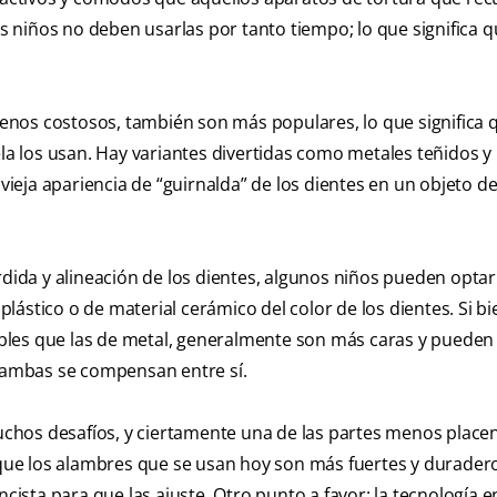
 niños no deben usarlas por tanto tiempo; lo que significa 
nos costosos, también son más populares, lo que significa 
ela los usan. Hay variantes divertidas como metales teñidos 
 vieja apariencia de “guirnalda” de los dientes en un objeto d
da y alineación de los dientes, algunos niños pueden optar
ástico o de material cerámico del color de los dientes. Si bi
bles que las de metal, generalmente son más caras y puede
ambas se compensan entre sí.
chos desafíos, y ciertamente una de las partes menos place
s que los alambres que se usan hoy son más fuertes y duradero
cista para que las ajuste. Otro punto a favor: la tecnología e