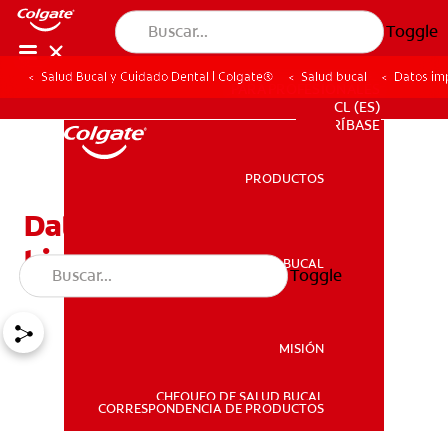
Toggle
Salud Bucal y Cuidado Dental | Colgate®
Salud bucal
Datos imp
PARA PROFESIONALES
CL (ES)
SUSCRÍBASE
PRODUCTOS
PRODUCTOS
Datos importantes de la
historia de la ortodoncia
SALUD BUCAL
Toggle
SALUD BUCAL
MISIÓN
CHEQUEO DE SALUD BUCAL
MISIÓN
CORRESPONDENCIA DE PRODUCTOS