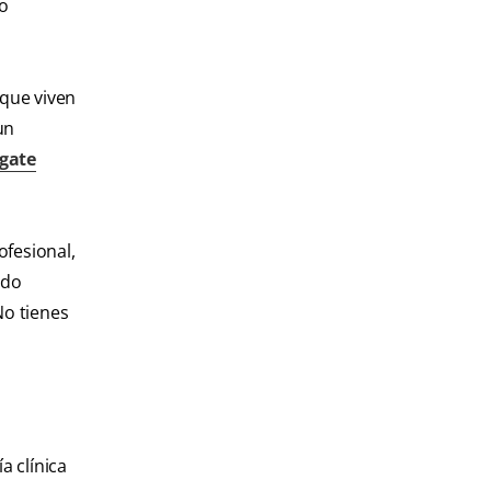
 o
 que viven
un
gate
ofesional,
ndo
No tienes
a clínica