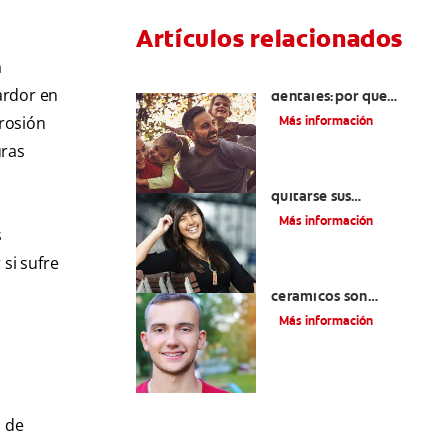
Artículos relacionados
a
Retenedores
ardor en
dentales:por qué
usarlos y cómo
erosión
Más información
conservarlos
uras
Cuatro motivos para
quitarse sus
retenedores fijos
Más información
s
si sufre
¿Los brackets
cerámicos son
adecuados para usted?
Más información
a de