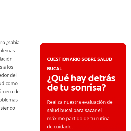
ero ¿sabía
oblemas
lación
CUESTIONARIO SOBRE SALUD
s a los
BUCAL
edor del
¿Qué hay detrás
lud como
de tu sonrisa?
número de
roblemas
Realiza nuestra evaluación de
 siendo
salud bucal para sacar el
máximo partido de tu rutina
de cuidado.