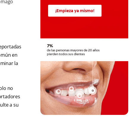
tómago
¡Empieza ya mismo!
reportadas
común en
iminar la
olo no
ortadores
ulte a su