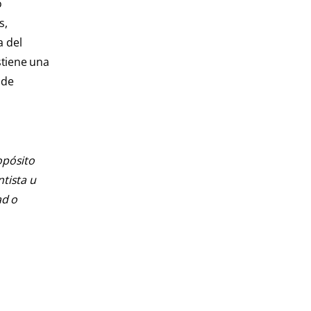
o
s,
a del
stiene una
 de
opósito
ntista u
ad o