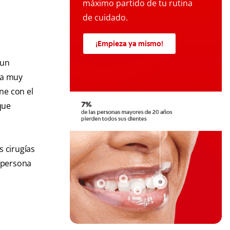
máximo partido de tu rutina
de cuidado.
¡Empieza ya mismo!
 un
rma muy
ne con el
que
s cirugías
a persona