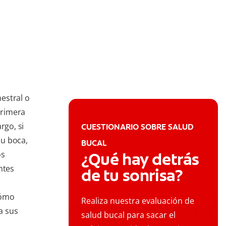
estral o
primera
rgo, si
CUESTIONARIO SOBRE SALUD
u boca,
BUCAL
os
¿Qué hay detrás
ntes
de tu sonrisa?
cómo
Realiza nuestra evaluación de
a sus
salud bucal para sacar el