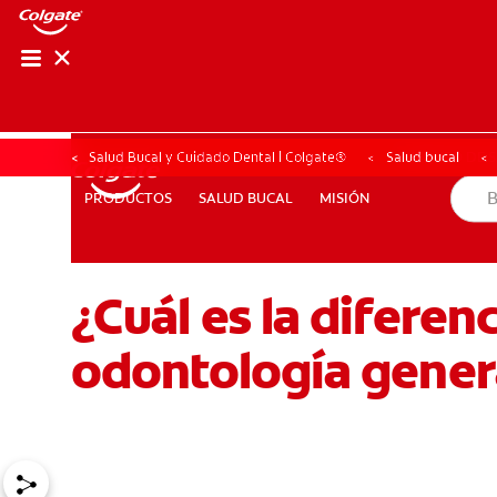
CHEQUEO DE SAL
CHEQUEO DE 
Salud Bucal y Cuidado Dental | Colgate®
Salud bucal
SALUD BUCAL
MISIÓN
PRODUCTOS
PRODUCTOS
SALUD BUCAL
MISIÓN
¿Cuál es la diferenc
PARA PROFESIONALES
CL (ES)
SUSCRÍBASE
odontología gener