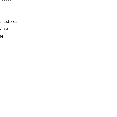
. Esto es
rán a
se