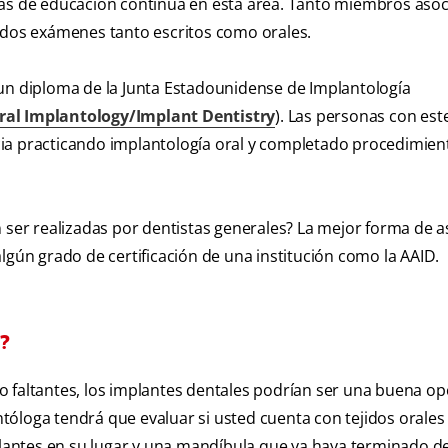
ras de educación continua en esta área. Tanto miembros aso
os exámenes tanto escritos como orales.
 un diploma de la Junta Estadounidense de Implantología
ral Implantology/Implant Dentistry
). Las personas con es
ia practicando implantología oral y completado procedimien
n ser realizadas por dentistas generales? La mejor forma de 
lgún grado de certificación de una institución como la AAID.
?
o faltantes, los implantes dentales podrían ser una buena op
óloga tendrá que evaluar si usted cuenta con tejidos orales
antes en su lugar y una mandíbula que ya haya terminado de