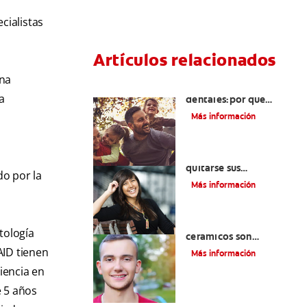
cialistas
Artículos relacionados
una
Retenedores
a
dentales:por qué
usarlos y cómo
Más información
conservarlos
Cuatro motivos para
quitarse sus
do por la
retenedores fijos
Más información
¿Los brackets
tología
cerámicos son
adecuados para usted?
AID tienen
Más información
iencia en
e 5 años