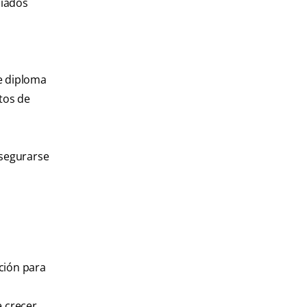
ciados
te diploma
tos de
asegurarse
ción para
 crecer.