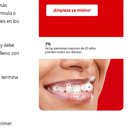
 más
¡Empieza ya mismo!
órmula o
ies en los
 y debe
lleno con
é termina
primer