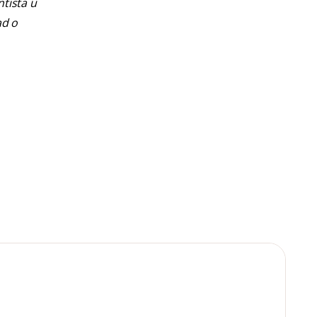
ntista u
ad o