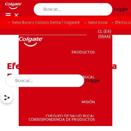
Toggle
Salud Bucal y Cuidado Dental | Colgate®
Salud bucal
Efectos L
PARA PROFESIONALES
CL (ES)
SUSCRÍBASE
PRODUCTOS
PRODUCTOS
Efectos Lactancia Materna
En Los Dientes
SALUD BUCAL
Toggle
SALUD BUCAL
MISIÓN
CHEQUEO DE SALUD BUCAL
MISIÓN
CORRESPONDENCIA DE PRODUCTOS