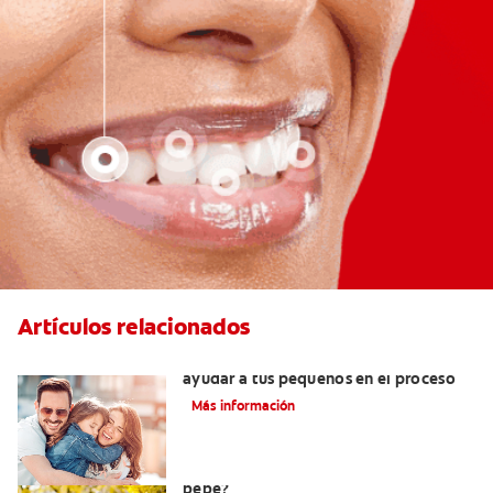
Artículos relacionados
¿Dolor de muela enniños? Cómo
ayudar a tus pequeños en el proceso
Más información
¿El chupón dañará los dientes de mi
bebé?