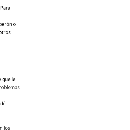
 Para
iberón o
otros
 que le
problemas
 dé
n los