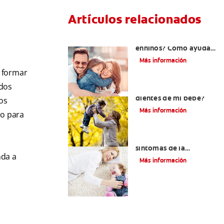
Artículos relacionados
¿Dolor de muela
enniños? Cómo ayudar
a tus pequeños en el
Más información
proceso
y formar
ados
¿El chupón dañará los
dientes de mi bebé?
os
Más información
do para
Los principales
síntomas de la
nda a
dentición
Más información