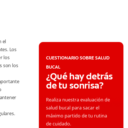
 el
tes. Los
r los
CUESTIONARIO SOBRE SALUD
s son los
BUCAL
¿Qué hay detrás
importante
de tu sonrisa?
o
mantener
Realiza nuestra evaluación de
salud bucal para sacar el
gulares.
máximo partido de tu rutina
de cuidado.