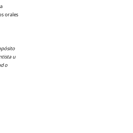
ra
os orales
opósito
ntista u
ad o