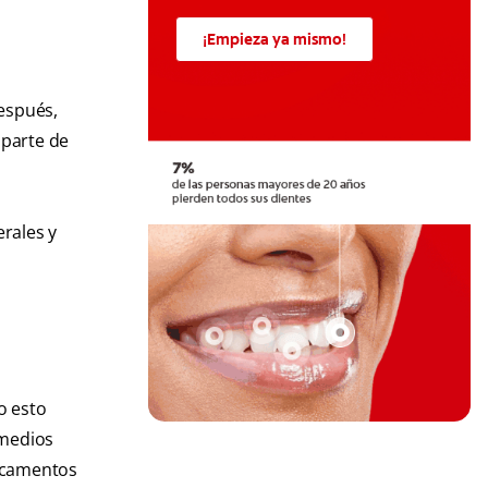
¡Empieza ya mismo!
,
Después,
 parte de
erales y
o esto
emedios
dicamentos