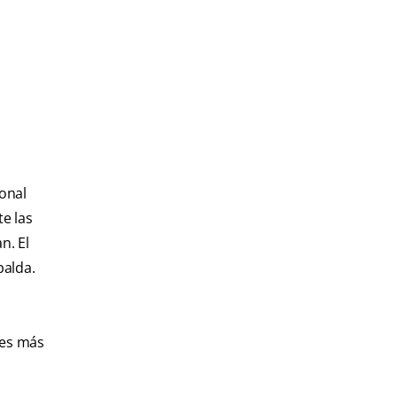
ional
e las
n. El
palda.
 es más