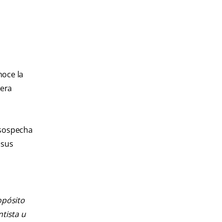
noce la
iera
 sospecha
 sus
opósito
ntista u