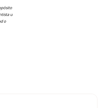
opósito
ntista u
ad o