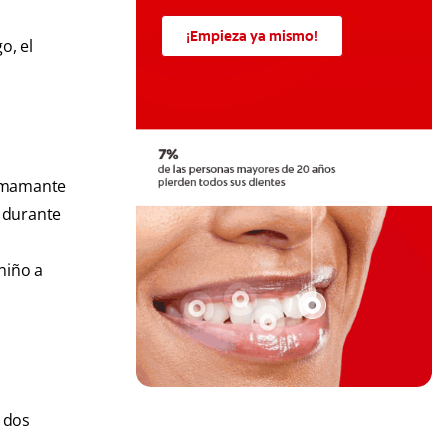
¡Empieza ya mismo!
o, el
 amamante
e durante
niño a
s dos