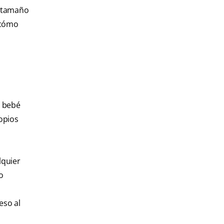
l tamaño
e cómo
l bebé
opios
lquier
to
eso al