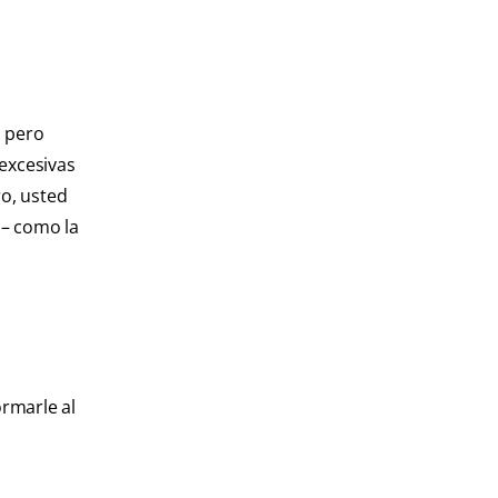
, pero
 excesivas
ro, usted
 – como la
ormarle al