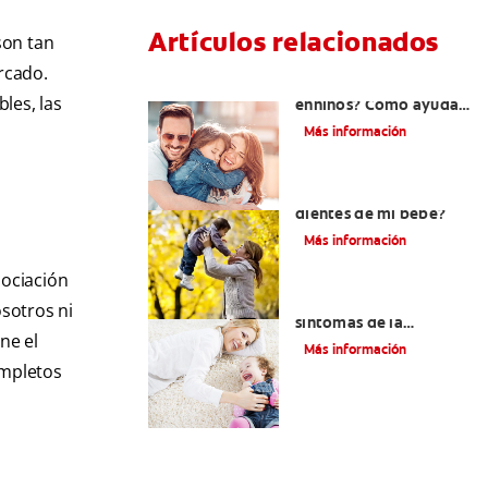
Artículos relacionados
son tan
rcado.
¿Dolor de muela
les, las
enniños? Cómo ayudar
a tus pequeños en el
Más información
proceso
¿El chupón dañará los
dientes de mi bebé?
Más información
sociación
Los principales
sotros ni
síntomas de la
ne el
dentición
Más información
ompletos