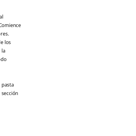
al
. Comience
ores.
de los
 la
odo
a pasta
 sección