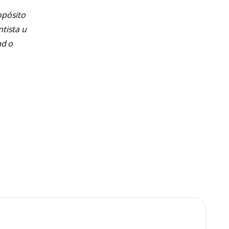
opósito
ntista u
ad o