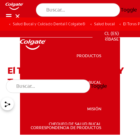
Toggle
Salud Bucal y Cuidado Dental | Colgate®
Salud bucal
El Torus 
PARA PROFESIONALES
CL (ES)
SUSCRÍBASE
PRODUCTOS
PRODUCTOS
El Torus Palatino: Causas Y
Tratamiento
SALUD BUCAL
Toggle
SALUD BUCAL
MISIÓN
CHEQUEO DE SALUD BUCAL
MISIÓN
CORRESPONDENCIA DE PRODUCTOS