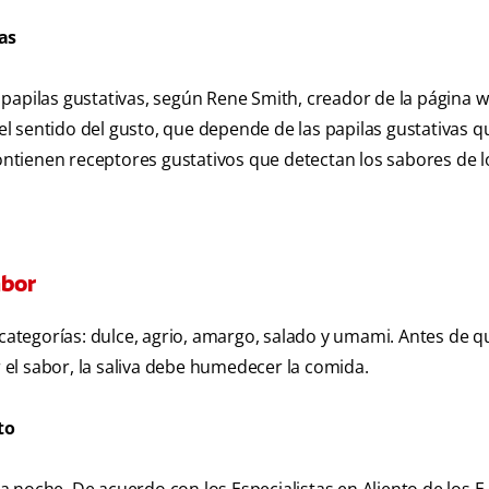
as
00 papilas gustativas, según Rene Smith, creador de la página 
 el sentido del gusto, que depende de las papilas gustativas q
contienen receptores gustativos que detectan los sabores de l
abor
 categorías: dulce, agrio, amargo, salado y umami. Antes de q
el sabor, la saliva debe humedecer la comida.
to