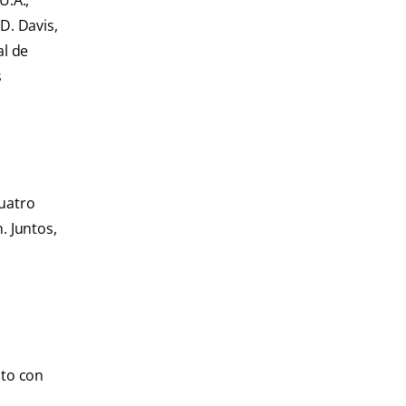
U.A.,
D. Davis,
al de
s
cuatro
. Juntos,
nto con