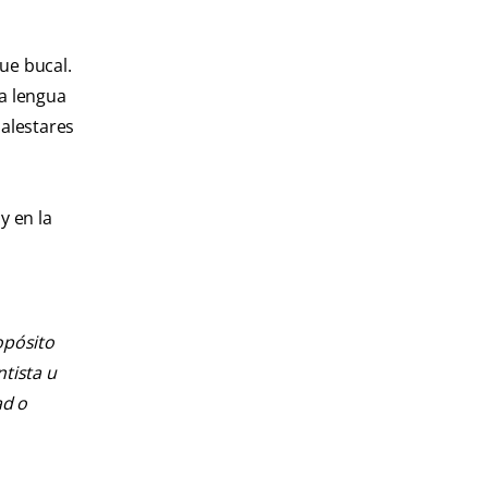
ue bucal.
na lengua
malestares
y en la
opósito
ntista u
ad o