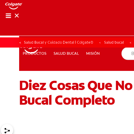
CHEQUEO DE SAL
CHEQUEO DE 
Salud Bucal y Cuidado Dental | Colgate®
Salud bucal
SALUD BUCAL
MISIÓN
PRODUCTOS
PRODUCTOS
SALUD BUCAL
MISIÓN
Diez Cosas Que No
PARA PROFESIONALES
CL (ES)
SUSCRÍBASE
Bucal Completo