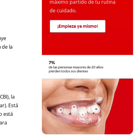
máximo partido de tu rutina
de cuidado.
¡Empieza ya mismo!
uye
 de la
BI), la
ar). Está
o está
para