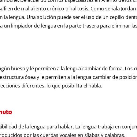
noche. De acuerdo con los Especialistas en Aliento de los E.
ufren de mal aliento crónico o halitosis. Como señala Jordan 
 la lengua. Una solución puede ser el uso de un cepillo dent
 un limpiador de lengua en la parte trasera para eliminar la
ngún hueso y le permiten a la lengua cambiar de forma. Los 
structura ósea y le permiten a la lengua cambiar de posición
ciones diferentes, lo que posibilita el habla.
nuto
bilidad de la lengua para hablar. La lengua trabaja en conju
producidos por las cuerdas vocales en sílabas y palabras.