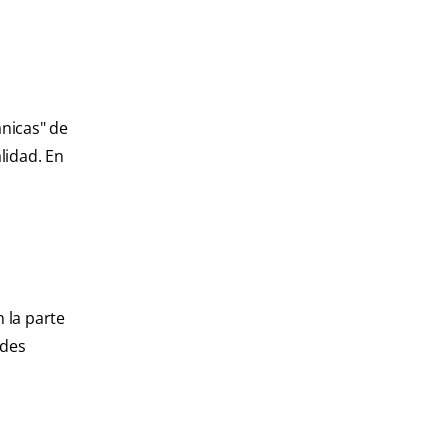
ánicas" de
lidad. En
 la parte
ides