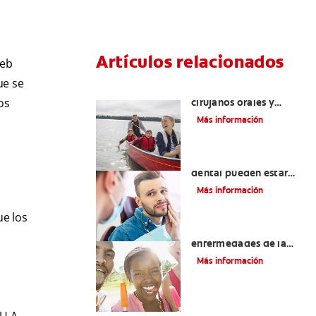
Artículos relacionados
web
ue se
La cirugía y los
os
cirujanos orales y
maxilofaciales
Más información
¿La migraña y el dolor
dental pueden estar
relacionados?
Más información
ue los
Introducción a las
enfermedades de la
lengua Señales, causas,
Más información
tipos y tratamiento