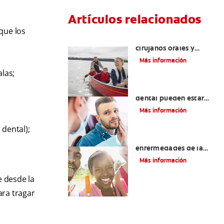
Artículos relacionados
que los
La cirugía y los
cirujanos orales y
maxilofaciales
Más información
alas;
¿La migraña y el dolor
dental pueden estar
relacionados?
Más información
 dental);
Introducción a las
enfermedades de la
lengua Señales, causas,
Más información
tipos y tratamiento
e desde la
ara tragar