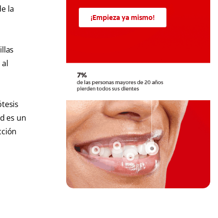
e la
¡Empieza ya mismo!
llas
 al
ótesis
d es un
cción