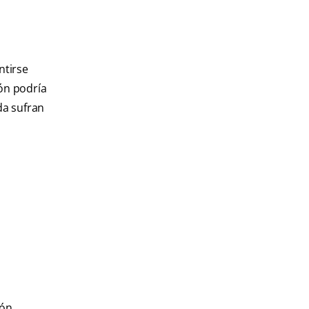
ntirse
ión podría
da sufran
ión