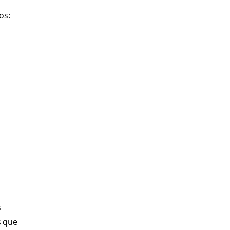
os:
s
s que