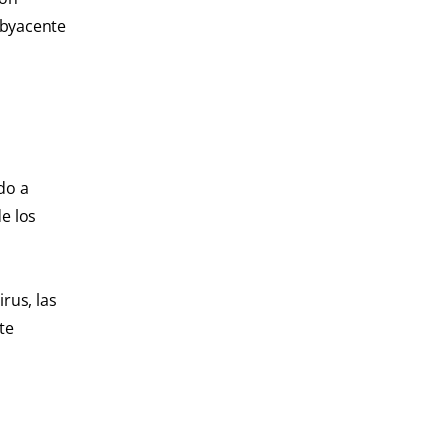
ubyacente
do a
e los
rus, las
te