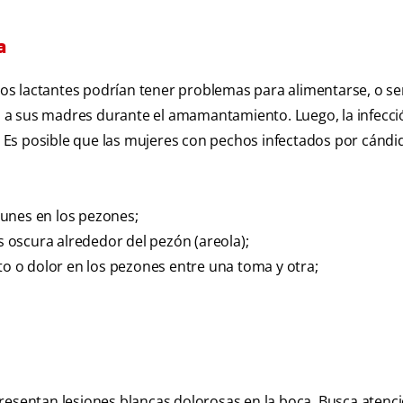
a
 los lactantes podrían tener problemas para alimentarse, o se
ión a sus madres durante el amamantamiento. Luego, la infecc
é. Es posible que las mujeres con pechos infectados por cándi
munes en los pezones;
ás oscura alrededor del pezón (areola);
 o dolor en los pezones entre una toma y otra;
resentan lesiones blancas dolorosas en la boca. Busca atenc