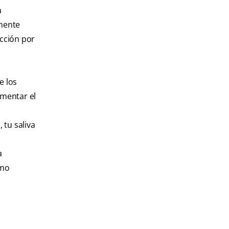
a
lmente
ección por
e los
umentar el
 tu saliva
a
omo