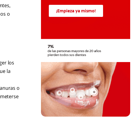
ntes,
¡Empieza ya mismo!
cos o
er los
ue la
ranuras o
ometerse