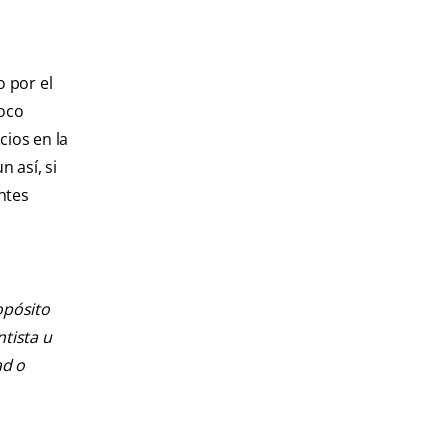
o por el
poco
cios en la
 así, si
ntes
opósito
ntista u
ad o