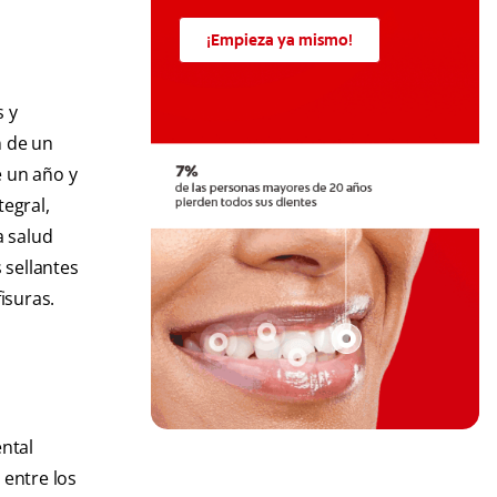
¡Empieza ya mismo!
s y
n de un
e un año y
tegral,
a salud
 sellantes
isuras.
ental
 entre los