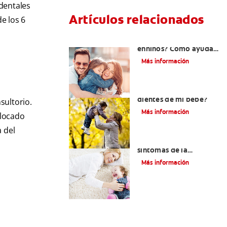
 dentales
Artículos relacionados
e los 6
¿Dolor de muela
enniños? Cómo ayudar
a tus pequeños en el
Más información
proceso
¿El chupón dañará los
dientes de mi bebé?
sultorio.
Más información
olocado
a del
Los principales
síntomas de la
dentición
Más información