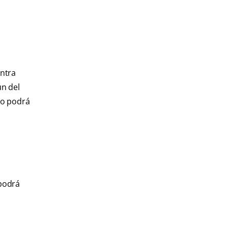
entra
ún del
go podrá
 podrá