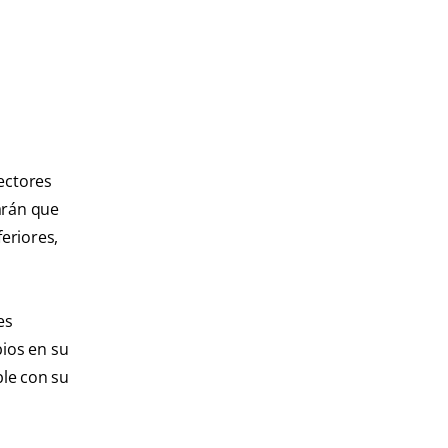
ectores
tarán que
eriores,
es
bios en su
ble con su