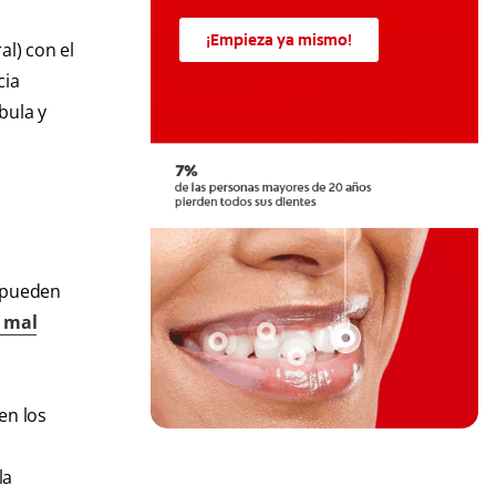
¡Empieza ya mismo!
l) con el
cia
bula y
n pueden
 mal
en los
la