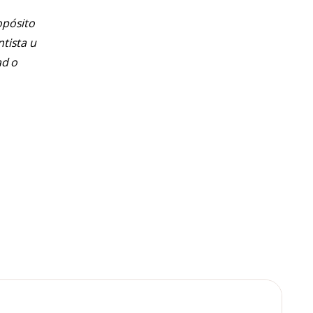
opósito
ntista u
ad o