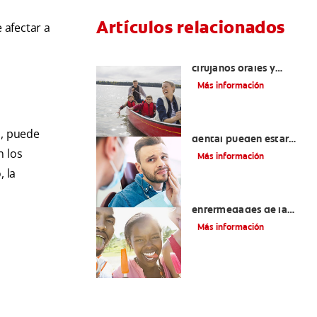
Artículos relacionados
 afectar a
La cirugía y los
cirujanos orales y
maxilofaciales
Más información
¿La migraña y el dolor
s, puede
dental pueden estar
relacionados?
n los
Más información
, la
Introducción a las
enfermedades de la
lengua Señales, causas,
Más información
tipos y tratamiento