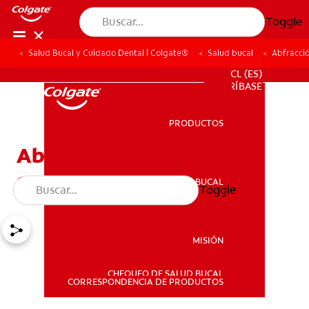
Toggle
Salud Bucal y Cuidado Dental | Colgate®
Salud bucal
Abfracció
PARA PROFESIONALES
CL (ES)
SUSCRÍBASE
PRODUCTOS
PRODUCTOS
Abfracción dental: las
causas y el tratamiento
SALUD BUCAL
Toggle
SALUD BUCAL
MISIÓN
CHEQUEO DE SALUD BUCAL
MISIÓN
CORRESPONDENCIA DE PRODUCTOS