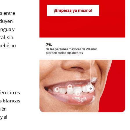
¡Empieza ya mismo!
s entre
cluyen
engua y
al, sin
 bebé no
fección es
 blancas
bién
y el