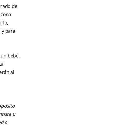
grado de
a zona
año,
 y para
 un bebé,
La
erán al
opósito
ntista u
ad o