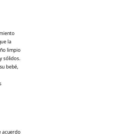
imiento
ue la
año limpio
 sólidos.
 su bebé,
s
de acuerdo