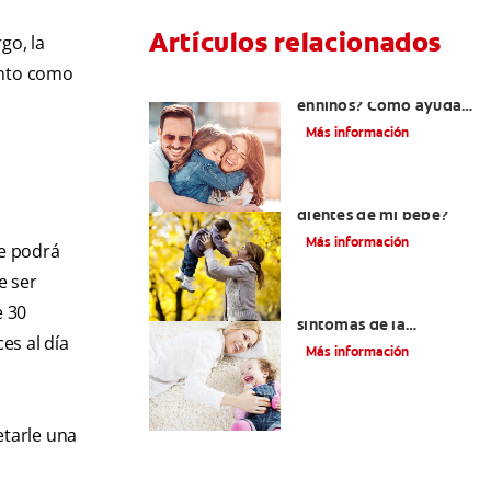
Artículos relacionados
go, la
onto como
¿Dolor de muela
enniños? Cómo ayudar
a tus pequeños en el
Más información
proceso
¿El chupón dañará los
dientes de mi bebé?
Más información
le podrá
e ser
Los principales
e 30
síntomas de la
es al día
dentición
Más información
etarle una