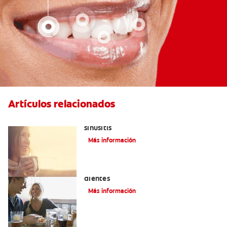
Artículos relacionados
Aliviar el dolor de los dientes por la
sinusitis
Más información
Placeres culposos: Masticar hielo y sus
dientes
Más información
Tratamiento y remedioscaseros para