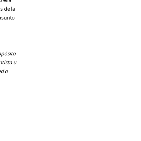
 ella
s de la
 asunto
opósito
ntista u
ad o