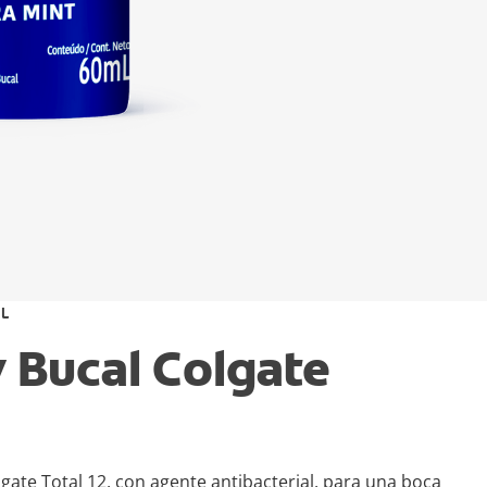
L
 Bucal Colgate
gate Total 12, con agente antibacterial, para una boca