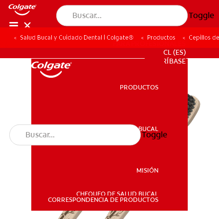
Toggle
Salud Bucal y Cuidado Dental | Colgate®
Productos
Cepillos d
PARA PROFESIONALES
CL (ES)
SUSCRÍBASE
PRODUCTOS
PRODUCTOS
SALUD BUCAL
Toggle
SALUD BUCAL
MISIÓN
CHEQUEO DE SALUD BUCAL
MISIÓN
CORRESPONDENCIA DE PRODUCTOS