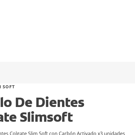
M SOFT
lo De Dientes
ate Slimsoft
ntes Colgate Slim Soft con Carbón Activado x3 unidades