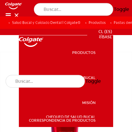
Toggle
Salud Bucal y Cuidado Dental | Colgate®
Productos
Pastas den
PARA PROFESIONALES
CL (ES)
SUSCRÍBASE
PRODUCTOS
PRODUCTOS
SALUD BUCAL
Toggle
SALUD BUCAL
MISIÓN
CHEQUEO DE SALUD BUCAL
MISIÓN
CORRESPONDENCIA DE PRODUCTOS