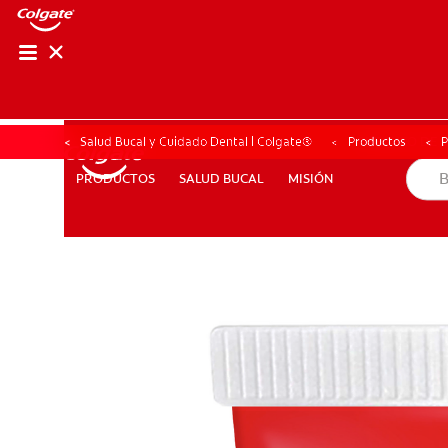
CHEQUEO DE SAL
CHEQUEO DE 
Salud Bucal y Cuidado Dental | Colgate®
Productos
P
SALUD BUCAL
MISIÓN
PRODUCTOS
PRODUCTOS
SALUD BUCAL
MISIÓN
PARA PROFESIONALES
CL (ES)
SUSCRÍBASE