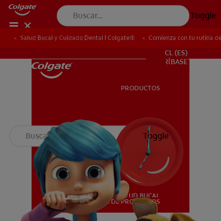
Toggle
Salud Bucal y Cuidado Dental | Colgate®
Comienza con tu rutina de
PARA PROFESIONALES
CL (ES)
SUSCRÍBASE
PRODUCTOS
PRODUCTOS
SALUD BUCAL
Toggle
SALUD BUCAL
MISIÓN
CHEQUEO DE SALUD BUCAL
MISIÓN
CORRESPONDENCIA DE PRODUCTOS