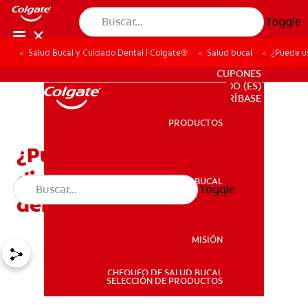
Toggle
Salud Bucal y Cuidado Dental | Colgate®
Salud bucal
¿Puede u
PARA PROFESIONALES
CUPONES
DO (ES)
SUSCRÍBASE
PRODUCTOS
PRODUCTOS
¿Puede usted contraer
diabetes por comer
SALUD BUCAL
Toggle
SALUD BUCAL
demasiado azúcar?
MISIÓN
CHEQUEO DE SALUD BUCAL
MISIÓN
SELECCIÓN DE PRODUCTOS