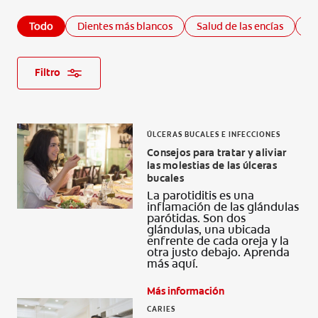
CHEQUEO DE SALUD BUCAL
Todo
Dientes más blancos
Salud de las encías
Sa
SELECCIÓN DE PRODUCTOS
Filtro
PARA PROFESIONALES
CUPONES
ÚLCERAS BUCALES E INFECCIONES
Consejos para tratar y aliviar
DO (ES)
las molestias de las úlceras
bucales
SUSCRÍBASE
La parotiditis es una
inflamación de las glándulas
parótidas. Son dos
glándulas, una ubicada
enfrente de cada oreja y la
otra justo debajo. Aprenda
más aquí.
Más información
CARIES