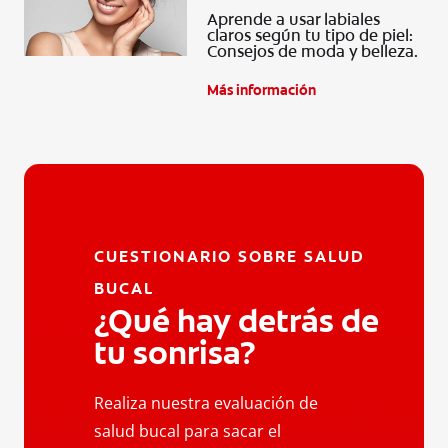
Aprende a usar labiales
claros según tu tipo de piel:
Consejos de moda y belleza.
Más información
CUESTIONARIO SOBRE SALUD
BUCAL
¿Qué hay detrás de
tu sonrisa?
Realiza nuestra evaluación de
salud bucal para sacar el