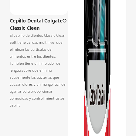
Cepillo Dental Colgate®
Classic Clean
El cepillo de dientes Classic Clean
Soft tiene cerdas multinivel que
eliminan las partículas de
alimentos entre los dientes.
También tiene un limpiador de
lengua suave que elimina
suavemente las bacterias que
causan olores y un mango fácil de
agarrar para proporcionar
comodidad y control mientras se
cepilla.