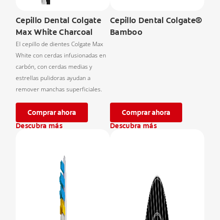
Cepillo Dental Colgate
Cepillo Dental Colgate®
Max White Charcoal
Bamboo
El cepillo de dientes Colgate Max
White con cerdas infusionadas en
carbón, con cerdas medias y
estrellas pulidoras ayudan a
remover manchas superficiales.
Comprar ahora
Comprar ahora
Descubra más
Descubra más