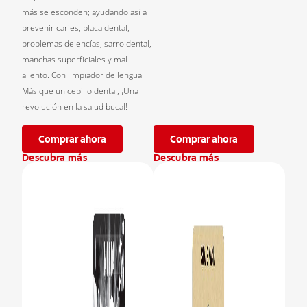
más se esconden; ayudando así a
prevenir caries, placa dental,
problemas de encías, sarro dental,
manchas superficiales y mal
aliento. Con limpiador de lengua.
Más que un cepillo dental, ¡Una
revolución en la salud bucal!
Comprar ahora
Comprar ahora
Descubra más
Descubra más