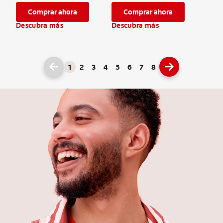
Comprar ahora
Comprar ahora
Descubra más
Descubra más
1
2
3
4
5
6
7
8