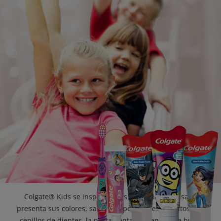
CHEQUEO DE SALUD BUCAL
SELECCIÓN DE PRODUCTOS
PARA PROFESIONALES
CUPONES
DO (ES)
SUSCRÍBASE
Colgate® Kids se inspira en las pequeñas sonrisas y
presenta sus colores, sabores y personajes favoritos. Los
cepillos de dientes, la pasta dental y el enjuague bucal