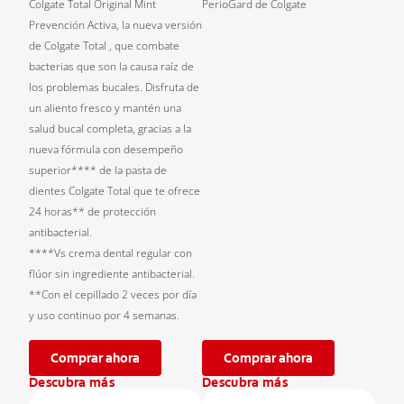
Colgate Total Original Mint
PerioGard de Colgate
Prevención Activa, la nueva versión
de Colgate Total , que combate
bacterias que son la causa raíz de
los problemas bucales. Disfruta de
un aliento fresco y mantén una
salud bucal completa, gracias a la
nueva fórmula con desempeño
superior**** de la pasta de
dientes Colgate Total que te ofrece
24 horas** de protección
antibacterial.
****Vs crema dental regular con
flúor sin ingrediente antibacterial.
**Con el cepillado 2 veces por día
y uso continuo por 4 semanas.
Comprar ahora
Comprar ahora
Descubra más
Descubra más