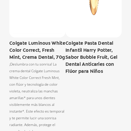
Colgate Luminous White
Colgate Pasta Dental
Color Correct, Fresh
Infantil Harry Potter,
Mint, Crema Dental, 70g
Sabor Bubble Fruit, Gel
Dental Anticaries con
¡Deslumbra con tu sonrisa! La
Flúor para Niños
crema dental Colgate Luminous
White Color Correct Fresh Mint,
con flúor y tecnología de color
violeta, neutraliza las manchas
amarillas* para unos dientes
visiblemente más blancos al
instante*. Este efecto es temporal
y te permite lucir una sonrisa
radiante. Además, protege el