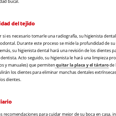
dad bucal.
dad del tejido
 si es necesario tomarle una radiografía, su higienista dental
riodontal. Durante este proceso se mide la profundidad de su 
más, su higienista dental hará una revisión de los dientes p
dentista. Acto seguido, su higienista le hará una limpieza pr
icos y manuales) que permiten
quitar la placa y el tártaro
de 
ulirán los dientes para eliminar manchas dentales extrínseca
los dientes.
iario
nas recomendaciones para cuidar mejor de su boca en casa, in