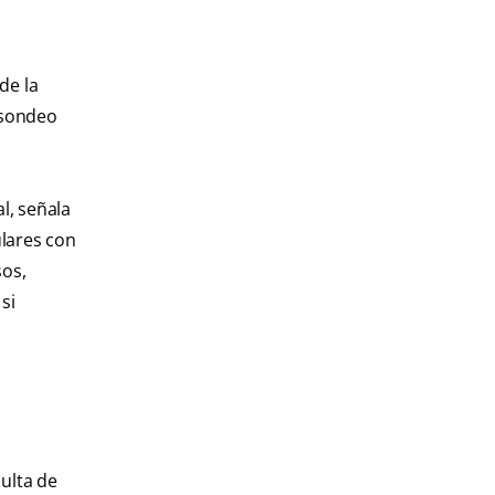
de la
 sondeo
l, señala
ulares con
sos,
si
ulta de