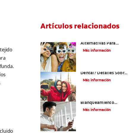
Artículos relacionados
¿Existen Otras
Alternativas Para
Mejorar Mi Sonrisa?
tejido
Más información
ara
ofunda.
¿Qué Es El Adhesivo
Dental? Detalles Sobre
los
Los Métodos Y Los
Más información
s
Procedimientos Del
Adhesivo Dental
Mejorando Mi Sonrisa.
Blanqueamiento
Dental Y Carillas
Más información
cluido