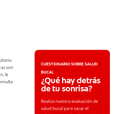
ultorio
CUESTIONARIO SOBRE SALUD
icas son
BUCAL
n, le
¿Qué hay detrás
onsulta
de tu sonrisa?
Realiza nuestra evaluación de
salud bucal para sacar el