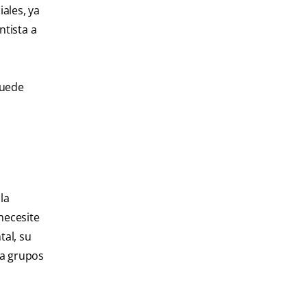
ales, ya
ntista a
puede
la
necesite
tal, su
 a grupos