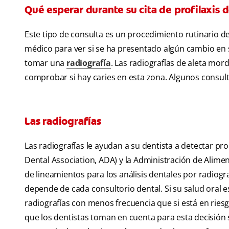
Qué esperar durante su cita de profilaxis d
Este tipo de consulta es un procedimiento rutinario de 
médico para ver si se ha presentado algún cambio en s
tomar una
radiografía
. Las radiografías de aleta mor
comprobar si hay caries en esta zona. Algunos consult
Las radiografías
Las radiografías le ayudan a su dentista a detectar p
Dental Association, ADA) y la Administración de Alim
de lineamientos para los análisis dentales por radiogra
depende de cada consultorio dental. Si su salud oral 
radiografías con menos frecuencia que si está en ries
que los dentistas toman en cuenta para esta decisión s