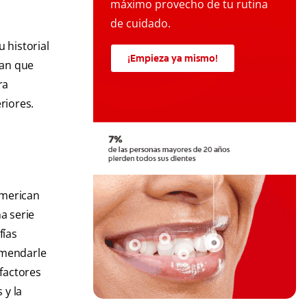
máximo provecho de tu rutina
de cuidado.
 historial
¡Empieza ya mismo!
gan que
ra
riores.
American
a serie
fías
comendarle
factores
 y la