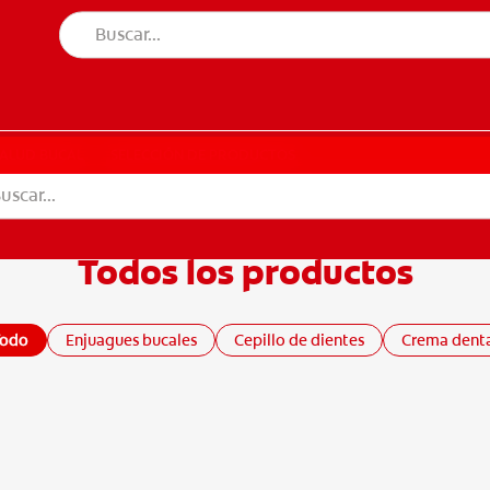
UD BUCAL
SELECCIÓN DE PRODUCTOS
SALUD BUCAL
SELECCIÓN DE PRODUCTOS
Todos los productos
ETE
Todo
Enjuagues bucales
Cepillo de dientes
Crema dent