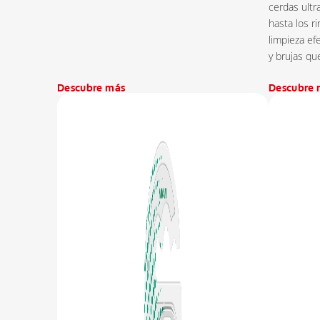
cerdas ultr
hasta los r
limpieza ef
y brujas qu
Descubre más
Descubre 