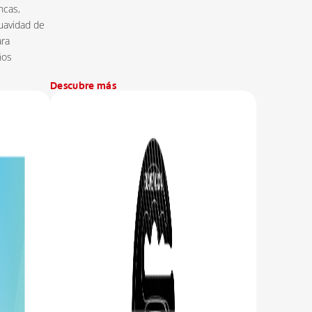
ncas,
suavidad de
ara
ños
Descubre más