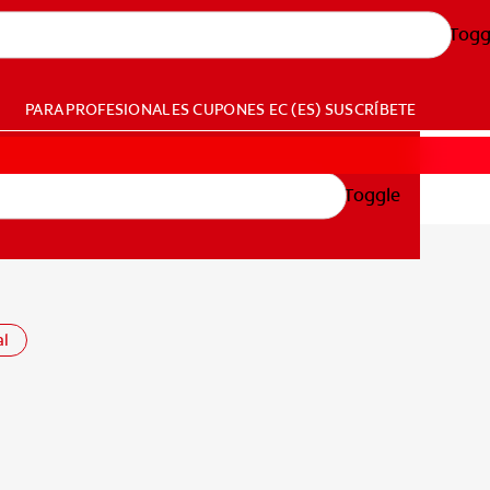
Togg
PARA PROFESIONALES
CUPONES
EC (ES)
SUSCRÍBETE
Toggle
al