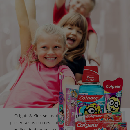
CHEQUEO DE SALUD BUCAL
SELECCIÓN DE PRODUCTOS
PARA PROFESIONALES
CUPONES
EC (ES)
SUSCRÍBETE
Colgate® Kids se inspira en las pequeñas sonrisas y
presenta sus colores, sabores y personajes favoritos. Los
cepillos de dientes, la pasta dental y el enjuague bucal