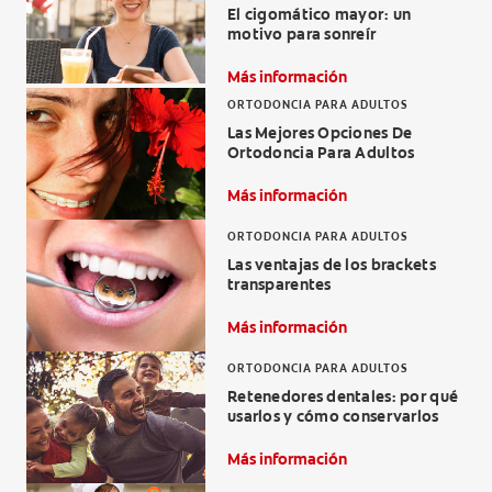
El cigomático mayor: un
CHEQUEO DE SALUD BUCAL
motivo para sonreír
SELECCIÓN DE PRODUCTOS
Más información
ORTODONCIA PARA ADULTOS
Las Mejores Opciones De
Ortodoncia Para Adultos
PARA PROFESIONALES
Más información
CUPONES
ORTODONCIA PARA ADULTOS
EC (ES)
Las ventajas de los brackets
transparentes
SUSCRÍBETE
Más información
ORTODONCIA PARA ADULTOS
Retenedores dentales: por qué
usarlos y cómo conservarlos
Más información