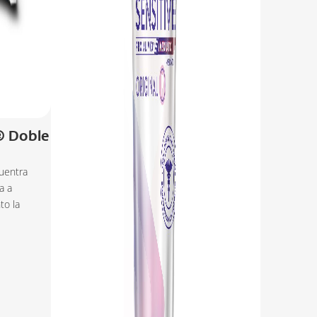
® Doble
uentra
a a
to la