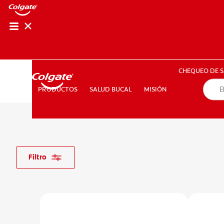
CHEQUEO DE SAL
CHEQUEO DE 
SALUD BUCAL
MISIÓN
PRODUCTOS
PRODUCTOS
SALUD BUCAL
MISIÓN
PARA PROFESIONALES
CUPONES
EC (ES)
SUSCRÍB
Filtro