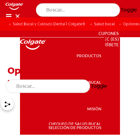
Toggle
Salud Bucal y Cuidado Dental | Colgate®
Salud bucal
Opciones 
PARA PROFESIONALES
CUPONES
EC (ES)
SUSCRÍBETE
PRODUCTOS
PRODUCTOS
Opciones de tratamiento
para los dientes salidos
SALUD BUCAL
Toggle
SALUD BUCAL
MISIÓN
CHEQUEO DE SALUD BUCAL
MISIÓN
SELECCIÓN DE PRODUCTOS