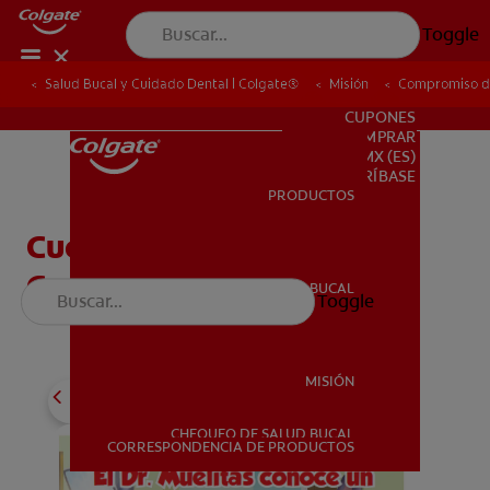
Toggle
Salud Bucal y Cuidado Dental | Colgate®
Salud Bucal y Cuidado Dental | Colgate®
Misión
Misión
Compromiso de
Compromiso de
PARA PROFESIONALES
CUPONES
DONDE COMPRAR
MX (ES)
SUSCRÍBASE
PRODUCTOS
PRODUCTOS
Cuento: El Dr. Muelitas
Conoce a un Cepipótamo
SALUD BUCAL
Toggle
SALUD BUCAL
MISIÓN
CHEQUEO DE SALUD BUCAL
MISIÓN
CORRESPONDENCIA DE PRODUCTOS