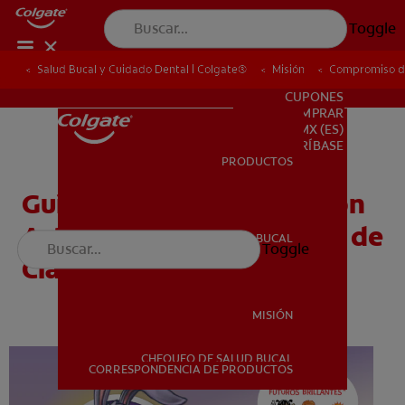
Toggle
Salud Bucal y Cuidado Dental | Colgate®
Salud Bucal y Cuidado Dental | Colgate®
Misión
Misión
Compromiso de
Compromiso de
PARA PROFESIONALES
CUPONES
DONDE COMPRAR
MX (ES)
SUSCRÍBASE
PRODUCTOS
PRODUCTOS
Guía para los docentes con
Actividades para el Salón de
SALUD BUCAL
Toggle
SALUD BUCAL
Clase - Docente
MISIÓN
CHEQUEO DE SALUD BUCAL
MISIÓN
CORRESPONDENCIA DE PRODUCTOS