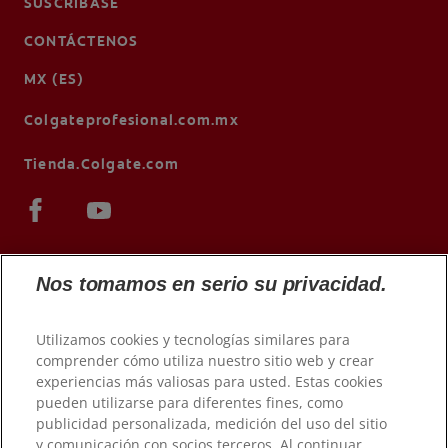
SUSCRÍBASE
CONTÁCTENOS
MX (ES)
Colgateprofesional.com.mx
Tienda.Colgate.com
Nos tomamos en serio su privacidad.
Utilizamos cookies y tecnologías similares para
comprender cómo utiliza nuestro sitio web y crear
experiencias más valiosas para usted. Estas cookies
pueden utilizarse para diferentes fines, como
© 2026 Colgate-Palmolive Company. Todos los derechos
publicidad personalizada, medición del uso del sitio
reservados.
y comunicación con socios terceros. Al continuar