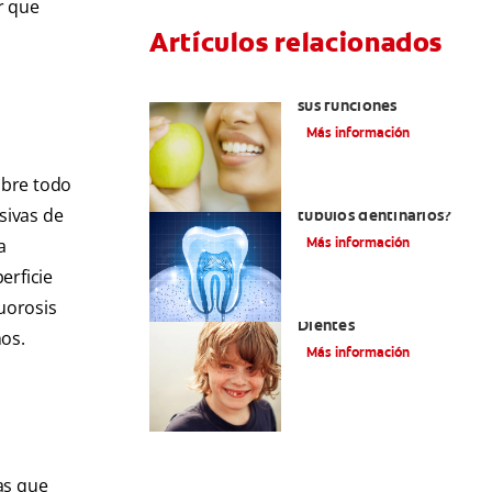
r que
Artículos relacionados
Las partes de la boca y
sus funciones
Más información
obre todo
¿Qué y cómo son los
sivas de
túbulos dentinarios?
Más información
a
erficie
Cómo Fortalecer Los
uorosis
Dientes
nos.
Más información
as que