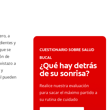
ero, a
dientes y
que se
CUESTIONARIO SOBRE SALUD
ón de
BUCAL
¿Qué hay detrás
vistazo a
 y
de su sonrisa?
al pueden
Realice nuestra evaluación
para sacar el máximo partido a
su rutina de cuidado