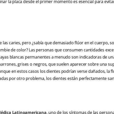
iminar la placa desde el primer momento es esencial para evita
e las caries, pero ¿sabía que demasiado flúor en el cuerpo, s
cambie de color? Las personas que consumen cantidades exce
s o rayas blancas permanentes a menudo son indicadoras de un
marrones, grises o negros, que suelen aparecer sobre una sup
unque en estos casos los dientes podrían verse dañados, la fl
nadas por otro problema, los dientes están perfectamente sa
 Médica Latinoamericana
, uno de los síntomas de las person