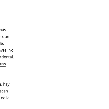
 más
or que
le,
aves. No
rdental.
ras
e, hay
recen
 de la