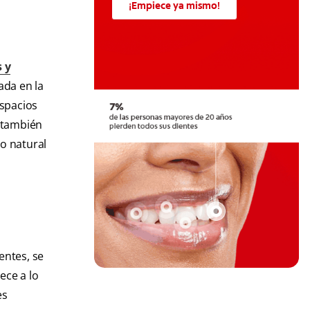
¡Empiece ya mismo!
 y
ada en la
espacios
s también
no natural
entes, se
ece a lo
es