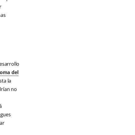
r
has
esarrollo
noma del
sta la
drían no
á
agues
ar