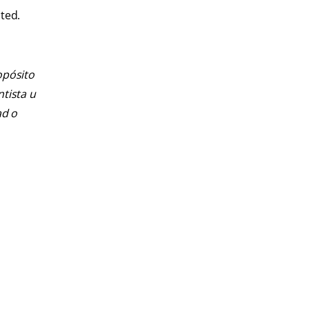
ted.
opósito
ntista u
ad o