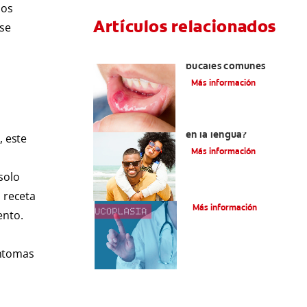
los
Artículos relacionados
 se
Ocho infecciones
bucales comunes
Más información
¿Son graves laslesiones
en la lengua?
, este
Más información
 solo
¿Qué es la leucoplasia?
 receta
Más información
ento.
íntomas