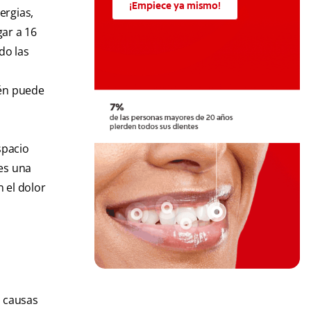
¡Empiece ya mismo!
ergias,
ar a 16
do las
ién puede
spacio
 es una
 el dolor
s causas