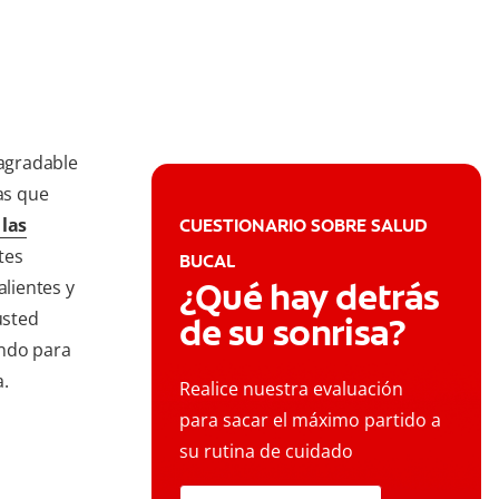
sagradable
as que
 las
CUESTIONARIO SOBRE SALUD
tes
BUCAL
¿Qué hay detrás
alientes y
usted
de su sonrisa?
yendo para
a.
Realice nuestra evaluación
para sacar el máximo partido a
su rutina de cuidado