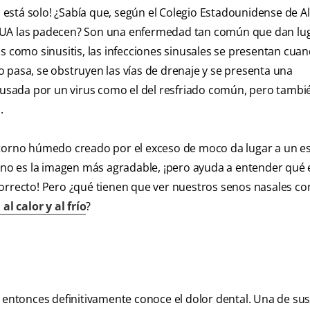
o está solo! ¿Sabía que, según el Colegio Estadounidense de Al
EUA las padecen? Son una enfermedad tan común que dan lug
s como sinusitis, las infecciones sinusales se presentan cuan
 pasa, se obstruyen las vías de drenaje y se presenta una
causada por un virus como el del resfriado común, pero tamb
.
ntorno húmedo creado por el exceso de moco da lugar a un e
a no es la imagen más agradable, ¡pero ayuda a entender qué
orrecto! Pero ¿qué tienen que ver nuestros senos nasales con
al calor y al frío
?
, entonces definitivamente conoce el dolor dental. Una de su