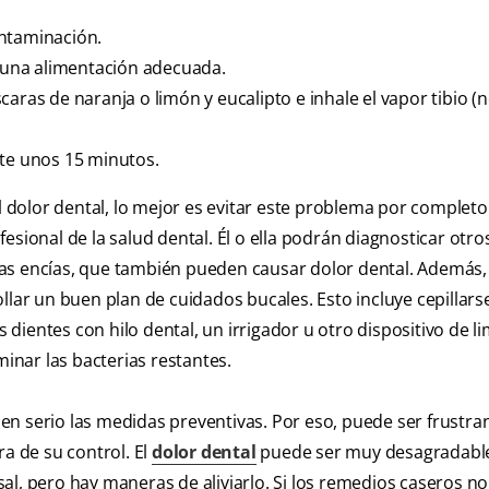
contaminación.
una alimentación adecuada.
aras de naranja o limón y eucalipto e inhale el vapor tibio (
nte unos 15 minutos.
l dolor dental, lo mejor es evitar este problema por completo
esional de la salud dental. Él o ella podrán diagnosticar otro
as encías, que también pueden causar dolor dental. Además,
llar un buen plan de cuidados bucales. Esto incluye cepillarse
s dientes con hilo dental, un irrigador u otro dispositivo de l
minar las bacterias restantes.
n serio las medidas preventivas. Por eso, puede ser frustra
ra de su control. El
dolor dental
puede ser muy desagradable
l, pero hay maneras de aliviarlo. Si los remedios caseros no 