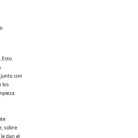
no
. Esto
s
 junto con
 los
impieza
nte
, sobre
le dan el