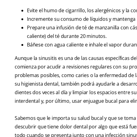
Evite el humo de cigarrillo, los alergénicos y la 
Incremente su consumo de líquidos y mantenga 
Prepare una infusión de té de manzanilla con cásc
caliente) del té durante 20 minutos.
Báñese con agua caliente e inhale el vapor dura
Aunque la sinusitis es una de las causas específicas de
comienza por acudir a revisiones regulares con su prof
problemas posibles, como caries o la enfermedad de l
su higienista dental, también podrá ayudarle a desarro
dientes dos veces al día y limpiar los espacios entre su
interdental y, por último, usar enjuague bucal para eli
Sabemos que le importa su salud bucal y que se toma e
descubrir que tiene dolor dental por algo que está fue
todo cuando se presenta junto con una infección sinusa